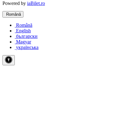
Powered by
iaBilet.ro
Română
Română
English
български
Magyar
українська