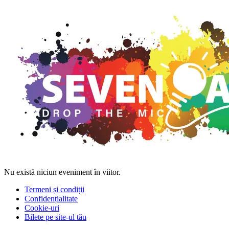
Nu există niciun eveniment în viitor.
Termeni și condiții
Confidențialitate
Cookie-uri
Bilete pe site-ul tău